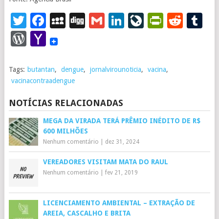
Twitter
Facebook
MySpace
Digg
Gmail
LinkedIn
LiveJourna
PrintFr
Redd
T
WordPress
Yahoo
Mail
Tags:
butantan
,
dengue
,
jornalvirounoticia
,
vacina
,
vacinacontraadengue
NOTÍCIAS RELACIONADAS
MEGA DA VIRADA TERÁ PRÊMIO INÉDITO DE R$
600 MILHÕES
Nenhum comentário
|
dez 31, 2024
VEREADORES VISITAM MATA DO RAUL
Nenhum comentário
|
fev 21, 2019
LICENCIAMENTO AMBIENTAL – EXTRAÇÃO DE
AREIA, CASCALHO E BRITA