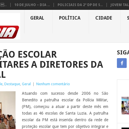
...
10 DE JULHO – DIA ...
POLICIAIS DA 2ª DP DE S...
JOVEM TAL
GERAL
POLÍTICA
CIDADE
ÇÃO ESCOLAR
SIG
ITARES A DIRETORES DA
AL
de
,
Destaque
,
Geral
|
Nenhum comentário
Atuando com sucesso desde 2006 no São
Benedito a patrulha escolar da Polícia Militar,
(PM), começou a atuar a partir deste mês em
todas as 46 escolas de Santa Luzia. A patrulha
escolar da PM está inserida dentro da rede de
proteção escolar que tem por objetivo integrar e