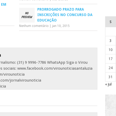
 EM
PRORROGADO PRAZO PARA
INSCRIÇÕES NO CONCURSO DA
EDUCAÇÃO
S
Nenhum comentário
|
jan 10, 2015
3
10
a
17
ornalismo: (31) 9 9996-7786 WhatsApp Siga o Virou
24
es sociais: www.facebook.com/virounoticiasantaluzia
/virounoticia
31
com/jornalvirounoticia
« jul
icia