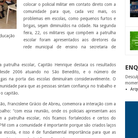
colocar o policial militar em contato direto com a
comunidade para que, cada vez mais, os
problemas em escolas, como pequenos furtos e
brigas, sejam diminuídos na cidade. Na segunda
feira, 22, os militares que compõem a patrulha
Educação
escolar foram apresentados aos diretores da
rede municipal de ensino na secretaria de
a escolar, Capitão Henrique destaca os resultados
ENQ
s desde 2006 atuando no São Benedito, e o número de
Descul
gas na porta das escolas diminuíram consideravelmente. O
momen
munidade para que as pessoas sintam confiança no trabalho e
Arq
 o capitão.
 Francislene Grácio de Abreu, comemora a interação com a
alho: “com essa reunião, onde os policiais apresentam aos
m a patrulha escolar, nós ficamos fortalecidos e certos do
a PM com a comunidade é importante porque são criados laços
 escola, e isso é de fundamental importância para que as