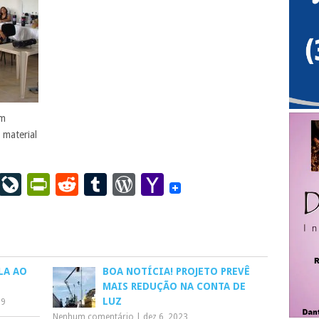
am
 material
ail
LinkedIn
LiveJournal
PrintFriendly
Reddit
Tumblr
WordPress
Yahoo
Mail
LA AO
BOA NOTÍCIA! PROJETO PREVÊ
MAIS REDUÇÃO NA CONTA DE
LUZ
19
Nenhum comentário
|
dez 6, 2023