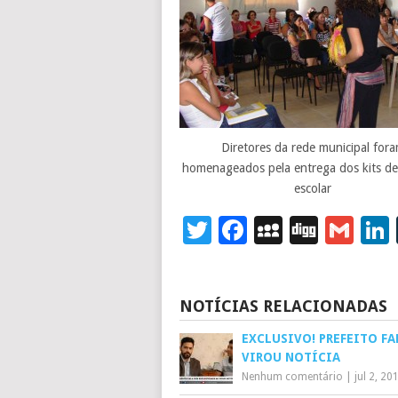
Diretores da rede municipal for
homenageados pela entrega dos kits de
escolar
Twitter
Facebook
MySpace
Digg
Gm
NOTÍCIAS RELACIONADAS
EXCLUSIVO! PREFEITO FA
VIROU NOTÍCIA
Nenhum comentário
|
jul 2, 20