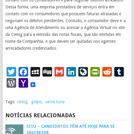
contato com os consumidores é para negociar débitos atrasados.
Dessa forma, uma empresa prestadora de serviços entra em
contato com os consumidores que possuem faturas atrasadas e
negociam os débitos pendentes. Contudo, o consumidor deve ir a
uma Agência de Atendimento ou acessar a Agência Virtual no site
da Cemig para a emissão das notas fiscais, que são emitidas em
nome da Companhia, e que devem ser quitadas nos agentes
arrecadadores credenciados.
Twitter
Facebook
MySpace
Digg
Gmail
LinkedIn
LiveJourna
PrintFr
Redd
T
WordPress
Yahoo
Mail
Tags:
cemig
,
golpe
,
santa luzia
NOTÍCIAS RELACIONADAS
SISU – CANDIDATOS TÊM ATÉ HOJE PARA SE
INSCREVER