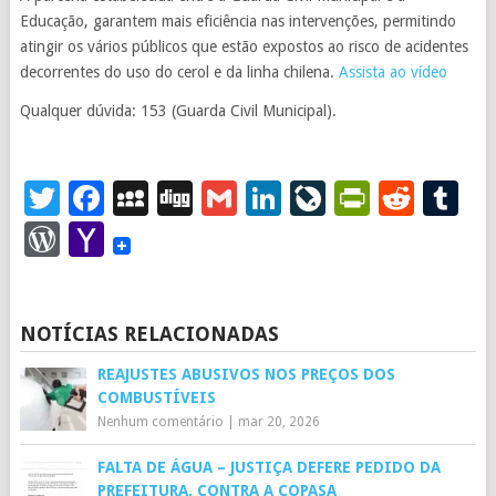
Educação, garantem mais eficiência nas intervenções, permitindo
atingir os vários públicos que estão expostos ao risco de acidentes
decorrentes do uso do cerol e da linha chilena.
Assista ao vídeo
Qualquer dúvida: 153 (Guarda Civil Municipal).
Twitter
Facebook
MySpace
Digg
Gmail
LinkedIn
LiveJourna
PrintFr
Redd
T
WordPress
Yahoo
Mail
NOTÍCIAS RELACIONADAS
REAJUSTES ABUSIVOS NOS PREÇOS DOS
COMBUSTÍVEIS
Nenhum comentário
|
mar 20, 2026
FALTA DE ÁGUA – JUSTIÇA DEFERE PEDIDO DA
PREFEITURA, CONTRA A COPASA