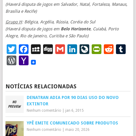
(Haverá disputa de jogos em Salvador, Natal, Fortaleza, Manaus,
Brasília e Recife)
Grupo H
: Bélgica, Argélia, Rússia, Coréia do Sul
(Haverá disputa de jogos em
Belo Horizonte
, Cuiabá, Porto
Alegre, Rio de Janeiro, Curitiba e São Paulo)
Twitter
Facebook
MySpace
Digg
Gmail
LinkedIn
LiveJourna
PrintFr
Redd
T
WordPress
Yahoo
Mail
NOTÍCIAS RELACIONADAS
DENATRAN ADIA POR 90 DIAS USO DO NOVO
EXTINTOR
Nenhum comentário
|
jan 6, 2015
YPÊ EMITE COMUNICADO SOBRE PRODUTOS
Nenhum comentário
|
maio 20, 2026