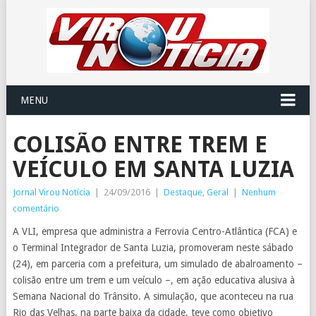
MENU
COLISÃO ENTRE TREM E
VEÍCULO EM SANTA LUZIA
Jornal Virou Notícia
|
24/09/2016
|
Destaque
,
Geral
|
Nenhum
comentário
A VLI, empresa que administra a Ferrovia Centro-Atlântica (FCA) e
o Terminal Integrador de Santa Luzia, promoveram neste sábado
(24), em parceria com a prefeitura, um simulado de abalroamento –
colisão entre um trem e um veículo –, em ação educativa alusiva à
Semana Nacional do Trânsito. A simulação, que aconteceu na rua
Rio das Velhas, na parte baixa da cidade, teve como objetivo