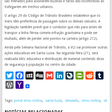
são treinados para acionarem buzinas e faróis das locomotivas ao
trafegarem em trechos urbanos.
O artigo 29 do Código de Trânsito Brasileiro estabelece que os
trens têm preferência de passagem sobre os demais veículos. A
legislação também prevê que o condutor que não para antes de
transpor a linha férrea comete infração gravíssima e pode ser
multado, além de perder sete pontos na carteira (artigo 212).
Ainda pela Semana Nacional de Trânsito, a VLI vai promover outras
ações educativas em Santa Luzia. Na segunda-feira (21), será
realizada blitz educativa e distribuição de material contendo dicas
de segurança à população no centro da cidade.
Twitter
Facebook
MySpace
Digg
Gmail
LinkedIn
LiveJourna
PrintFr
Redd
T
WordPress
Yahoo
Mail
Tags:
jornal virou notícia
,
santa luzia
,
simulado
,
virou notícia
,
vli
NOTÍCIAS RELACIONADAS