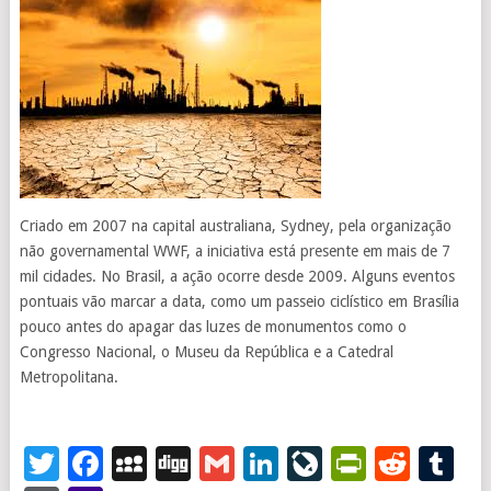
Criado em 2007 na capital australiana, Sydney, pela organização
não governamental WWF, a iniciativa está presente em mais de 7
mil cidades. No Brasil, a ação ocorre desde 2009. Alguns eventos
pontuais vão marcar a data, como um passeio ciclístico em Brasília
pouco antes do apagar das luzes de monumentos como o
Congresso Nacional, o Museu da República e a Catedral
Metropolitana.
Twitter
Facebook
MySpace
Digg
Gmail
LinkedIn
LiveJourna
PrintFr
Redd
T