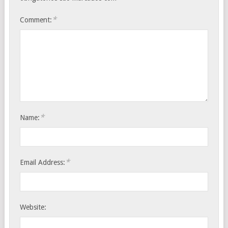
*
Comment:
*
Name:
*
Email Address:
Website: