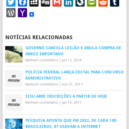
Twitter
Facebook
MySpace
Digg
Gmail
LinkedIn
LiveJourna
PrintFr
Redd
T
WordPress
Yahoo
Mail
NOTÍCIAS RELACIONADAS
GOVERNO CANCELA LEILÃO E ANULA COMPRA DE
ARROZ IMPORTADO
Nenhum comentário
|
jun 12, 2024
POLÍCIA FEDERAL LANÇA EDITAL PARA CONCURSO
ADMINISTRATIVO
Nenhum comentário
|
nov 21, 2013
SISU ABRE INSCRIÇÕES A PARTIR DE HOJE
Nenhum comentário
|
jan 19, 2015
PESQUISA APONTA QUE EM 2022, DE CADA 100
BRASILEIROS, 87 USAVAM A INTERNET