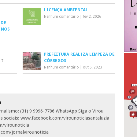
LICENÇA AMBIENTAL
Nenhum comentário
|
fev 2, 2026
 DE
 NOS
PREFEITURA REALIZA LIMPEZA DE
CÓRREGOS
017
Nenhum comentário
|
out 5, 2023
a
ornalismo: (31) 9 9996-7786 WhatsApp Siga o Virou
es sociais: www.facebook.com/virounoticiasantaluzia
/virounoticia
com/jornalvirounoticia