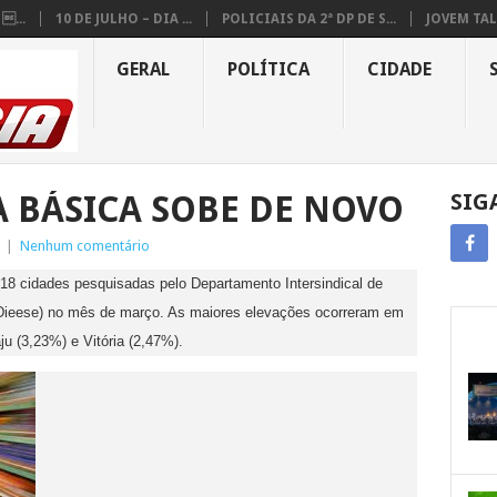
...
10 DE JULHO – DIA ...
POLICIAIS DA 2ª DP DE S...
JOVEM TAL
GERAL
POLÍTICA
CIDADE
A BÁSICA SOBE DE NOVO
SIG
|
Nenhum comentário
18 cidades pesquisadas pelo Departamento Intersindical de
Dieese) no mês de março. As maiores elevações ocorreram em
u (3,23%) e Vitória (2,47%).