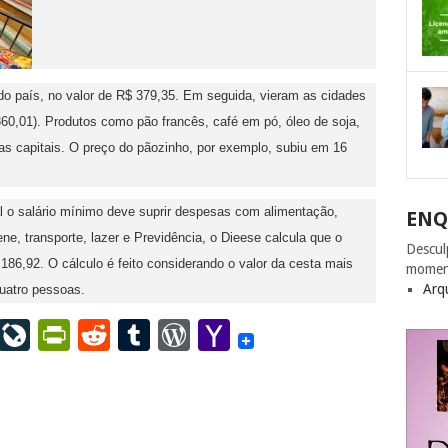
do país, no valor de R$ 379,35. Em seguida, vieram as cidades
 360,01). Produtos como pão francês, café em pó, óleo de soja,
as capitais. O preço do pãozinho, por exemplo, subiu em 16
 o salário mínimo deve suprir despesas com alimentação,
ENQ
ne, transporte, lazer e Previdência, o Dieese calcula que o
Descul
186,92. O cálculo é feito considerando o valor da cesta mais
momen
Arq
quatro pessoas.
ail
LinkedIn
LiveJournal
PrintFriendly
Reddit
Tumblr
WordPress
Yahoo
Mail