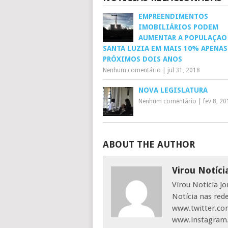
EMPREENDIMENTOS
IMOBILIÁRIOS PODEM
AUMENTAR A POPULAÇAO
SANTA LUZIA EM MAIS 10% APENAS
PRÓXIMOS DOIS ANOS
Nenhum comentário
|
jul 31, 2018
NOVA LEGISLATURA
Nenhum comentário
|
fev 8, 2
ABOUT THE AUTHOR
Virou Notíci
Virou Notícia J
Notícia nas red
www.twitter.com
www.instagram.