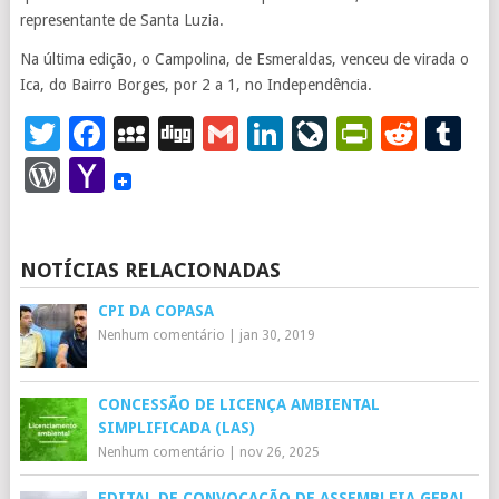
representante de Santa Luzia.
Na última edição, o Campolina, de Esmeraldas, venceu de virada o
Ica, do Bairro Borges, por 2 a 1, no Independência.
Twitter
Facebook
MySpace
Digg
Gmail
LinkedIn
LiveJourna
PrintFr
Redd
T
WordPress
Yahoo
Mail
NOTÍCIAS RELACIONADAS
CPI DA COPASA
Nenhum comentário
|
jan 30, 2019
CONCESSÃO DE LICENÇA AMBIENTAL
SIMPLIFICADA (LAS)
Nenhum comentário
|
nov 26, 2025
EDITAL DE CONVOCAÇÃO DE ASSEMBLEIA GERAL