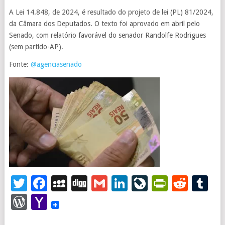
A Lei 14.848, de 2024, é resultado do projeto de lei (PL) 81/2024,
da Câmara dos Deputados. O texto foi aprovado em abril pelo
Senado, com relatório favorável do senador Randolfe Rodrigues
(sem partido-AP).
Fonte:
@agenciasenado
Twitter
Facebook
MySpace
Digg
Gmail
LinkedIn
LiveJourna
PrintFr
Redd
T
WordPress
Yahoo
Mail