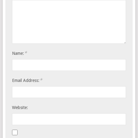
*
Name:
*
Email Address:
Website: