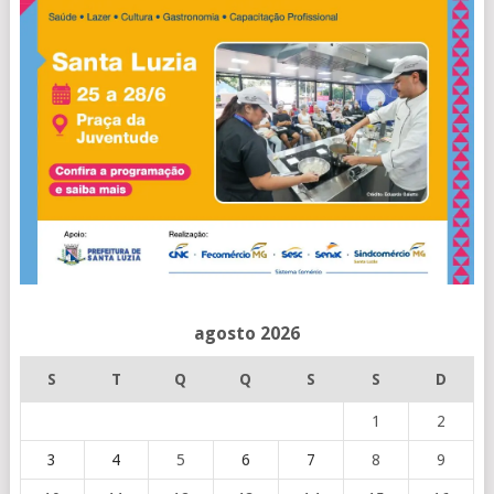
agosto 2026
S
T
Q
Q
S
S
D
1
2
3
4
5
6
7
8
9