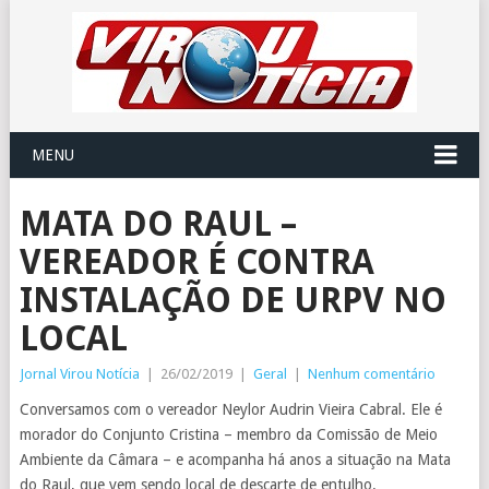
MENU
MATA DO RAUL –
VEREADOR É CONTRA
INSTALAÇÃO DE URPV NO
LOCAL
Jornal Virou Notícia
|
26/02/2019
|
Geral
|
Nenhum comentário
Conversamos com o vereador Neylor Audrin Vieira Cabral. Ele é
morador do Conjunto Cristina – membro da Comissão de Meio
Ambiente da Câmara – e acompanha há anos a situação na Mata
do Raul, que vem sendo local de descarte de entulho.