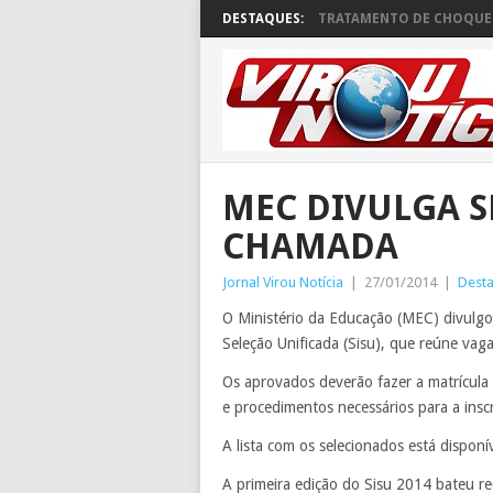
DESTAQUES:
TRATAMENTO DE CHOQUE 
MEC DIVULGA S
CHAMADA
Jornal Virou Notícia
|
27/01/2014
|
Dest
O Ministério da Educação (MEC) divulg
Seleção Unificada (Sisu), que reúne vag
Os aprovados deverão fazer a matrícula en
e procedimentos necessários para a insc
A lista com os selecionados está disponív
A primeira edição do Sisu 2014 bateu r