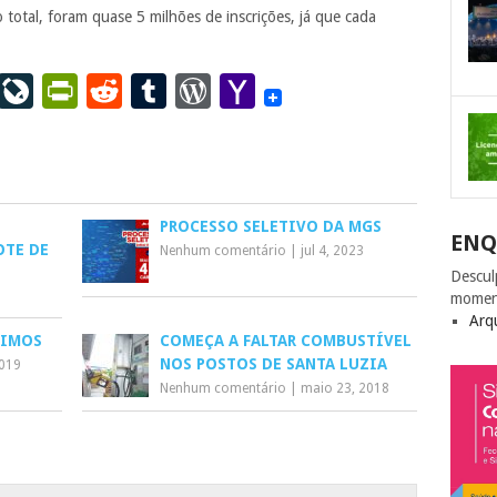
 total, foram quase 5 milhões de inscrições, já que cada
ail
LinkedIn
LiveJournal
PrintFriendly
Reddit
Tumblr
WordPress
Yahoo
Mail
PROCESSO SELETIVO DA MGS
ENQ
OTE DE
Nenhum comentário
|
jul 4, 2023
Descul
momen
Arq
NIMOS
COMEÇA A FALTAR COMBUSTÍVEL
NOS POSTOS DE SANTA LUZIA
2019
Nenhum comentário
|
maio 23, 2018