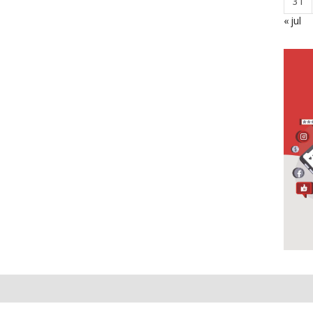
31
« jul