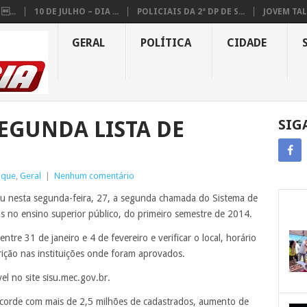
...
10 DE JULHO – DIA ...
POLICIAIS DA 2ª DP DE S...
JOVEM TAL
GERAL
POLÍTICA
CIDADE
EGUNDA LISTA DE
SIG
aque
,
Geral
|
Nenhum comentário
ou nesta segunda-feira, 27, a segunda chamada do Sistema de
as no ensino superior público, do primeiro semestre de 2014.
tre 31 de janeiro e 4 de fevereiro e verificar o local, horário
rição nas instituições onde foram aprovados.
el no site sisu.mec.gov.br.
ecorde com mais de 2,5 milhões de cadastrados, aumento de