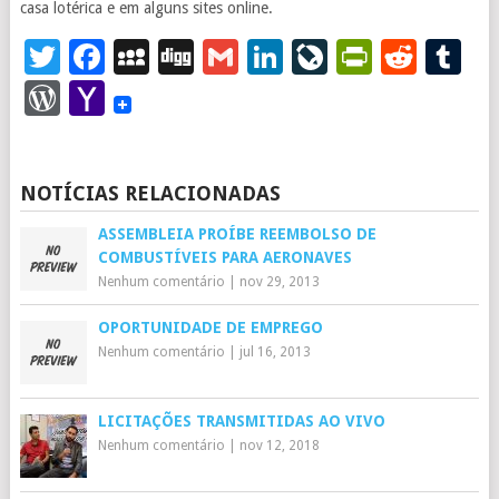
casa lotérica e em alguns sites online.
Twitter
Facebook
MySpace
Digg
Gmail
LinkedIn
LiveJourna
PrintFr
Redd
T
WordPress
Yahoo
Mail
NOTÍCIAS RELACIONADAS
ASSEMBLEIA PROÍBE REEMBOLSO DE
COMBUSTÍVEIS PARA AERONAVES
Nenhum comentário
|
nov 29, 2013
OPORTUNIDADE DE EMPREGO
Nenhum comentário
|
jul 16, 2013
LICITAÇÕES TRANSMITIDAS AO VIVO
Nenhum comentário
|
nov 12, 2018