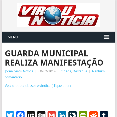
MENU
GUARDA MUNICIPAL
REALIZA MANIFESTAÇÃO
Jornal Virou Notícia
|
08/02/2014
|
Cidade
,
Destaque
|
Nenhum
comentário
Veja o que a classe reivindica (clique aqui)
Twitter
Facebook
MySpace
Digg
Gmail
LinkedIn
LiveJourna
PrintFr
Redd
T