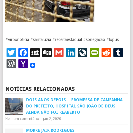
#virounoticia #santaluzia #receitaestadual #sonegacao #lupus
Twitter
Facebook
MySpace
Digg
Gmail
LinkedIn
LiveJourna
PrintFr
Redd
T
WordPress
Yahoo
Mail
NOTÍCIAS RELACIONADAS
DOIS ANOS DEPOIS… PROMESSA DE CAMPANHA
DO PREFEITO, HOSPITAL SÃO JOÃO DE DEUS
AINDA NÃO FOI REABERTO
Nenhum comentário
|
jan 2, 2020
MORRE JAIR RODRIGUES