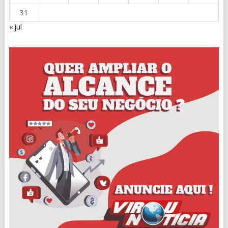
31
« jul