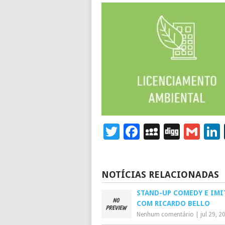
Twitter
Facebook
MySpace
Digg
Gm
NOTÍCIAS RELACIONADAS
STAND-UP COMEDY E IMI
COM RICARDO BELLO
Nenhum comentário
|
jul 29, 2