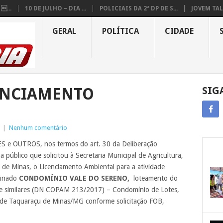
...
10 DE JULHO – DIA ...
POLICIAIS DA 2ª DP DE S...
JOVEM TAL
GERAL
POLÍTICA
CIDADE
ENCIAMENTO
SIG
|
Nenhum comentário
 OUTROS, nos termos do art. 30 da Deliberação
público que solicitou à Secretaria Municipal de Agricultura,
de Minas, o Licenciamento Ambiental para a atividade
minado
CONDOMÍNIO VALE DO SERENO,
loteamento do
ais e similares (DN COPAM 213/2017) – Condomínio de Lotes,
 de Taquaraçu de Minas/MG conforme solicitação FOB,