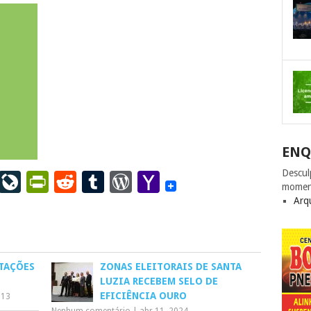
ENQ
Descul
ail
LinkedIn
LiveJournal
PrintFriendly
Reddit
Tumblr
WordPress
Yahoo
momen
Mail
Arq
TAÇÕES
ZONAS ELEITORAIS DE SANTA
LUZIA RECEBEM SELO DE
EFICIÊNCIA OURO
013