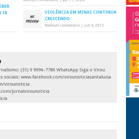
Nenhum comentário
|
abr 11, 2024
EBER
VIOLÊNCIA EM MINAS CONTINUA
 IR
CRESCENDO
Nenhum comentário
|
out 4, 2013
a
ornalismo: (31) 9 9996-7786 WhatsApp Siga o Virou
es sociais: www.facebook.com/virounoticiasantaluzia
/virounoticia
com/jornalvirounoticia
icia