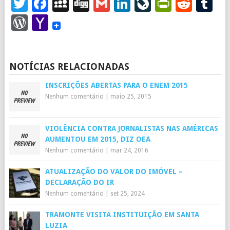
Twitter
Facebook
MySpace
Digg
Gmail
LinkedIn
LiveJourna
PrintFr
Redd
T
WordPress
Yahoo
Mail
NOTÍCIAS RELACIONADAS
INSCRIÇÕES ABERTAS PARA O ENEM 2015
Nenhum comentário
|
maio 25, 2015
VIOLÊNCIA CONTRA JORNALISTAS NAS AMÉRICAS
AUMENTOU EM 2015, DIZ OEA
Nenhum comentário
|
mar 24, 2016
ATUALIZAÇÃO DO VALOR DO IMÓVEL –
DECLARAÇÃO DO IR
Nenhum comentário
|
set 25, 2024
TRAMONTE VISITA INSTITUIÇÃO EM SANTA
LUZIA