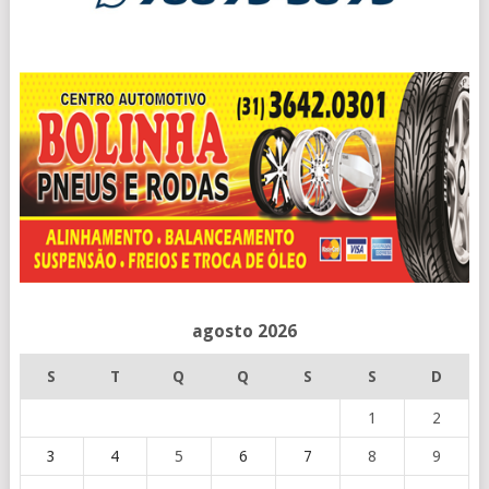
agosto 2026
S
T
Q
Q
S
S
D
1
2
3
4
5
6
7
8
9