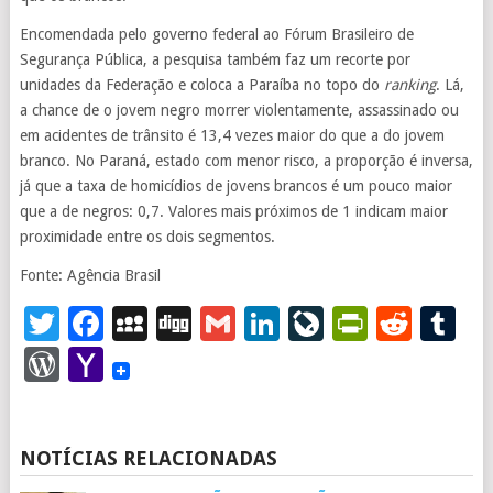
Encomendada pelo governo federal ao Fórum Brasileiro de
Segurança Pública, a pesquisa também faz um recorte por
unidades da Federação e coloca a Paraíba no topo do
ranking
. Lá,
a chance de o jovem negro morrer violentamente, assassinado ou
em acidentes de trânsito é 13,4 vezes maior do que a do jovem
branco. No Paraná, estado com menor risco, a proporção é inversa,
já que a taxa de homicídios de jovens brancos é um pouco maior
que a de negros: 0,7. Valores mais próximos de 1 indicam maior
proximidade entre os dois segmentos.
Fonte: Agência Brasil
Twitter
Facebook
MySpace
Digg
Gmail
LinkedIn
LiveJourna
PrintFr
Redd
T
WordPress
Yahoo
Mail
NOTÍCIAS RELACIONADAS