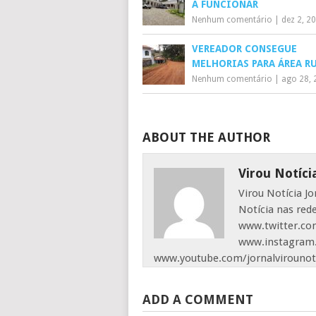
A FUNCIONAR
Nenhum comentário
|
dez 2, 2
VEREADOR CONSEGUE
MELHORIAS PARA ÁREA R
Nenhum comentário
|
ago 28, 
ABOUT THE AUTHOR
Virou Notíci
Virou Notícia J
Notícia nas red
www.twitter.com
www.instagram.
www.youtube.com/jornalvirounot
ADD A COMMENT