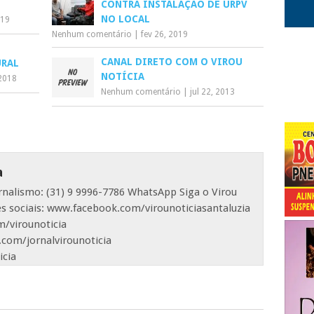
CONTRA INSTALAÇÃO DE URPV
NO LOCAL
019
Nenhum comentário
|
fev 26, 2019
CANAL DIRETO COM O VIROU
URAL
NOTÍCIA
2018
Nenhum comentário
|
jul 22, 2013
a
ornalismo: (31) 9 9996-7786 WhatsApp Siga o Virou
es sociais: www.facebook.com/virounoticiasantaluzia
/virounoticia
com/jornalvirounoticia
icia