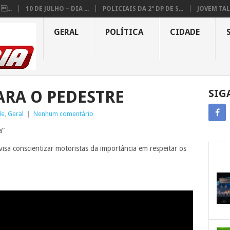
...
10 DE JULHO – DIA ...
POLICIAIS DA 2ª DP DE S...
JOVEM TAL
GERAL
POLÍTICA
CIDADE
ARA O PEDESTRE
SIG
de
,
Geral
|
Nenhum comentário
a”
 visa conscientizar motoristas da importância em respeitar os