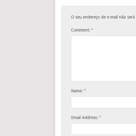
O seu endereço de e-mail não será
*
Comment:
*
Name:
*
Email Address: