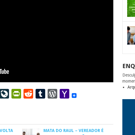
ENQ
Descul
momen
Arq
ail
LinkedIn
LiveJournal
PrintFriendly
Reddit
Tumblr
WordPress
Yahoo
Mail
 VOLTA
MATA DO RAUL – VEREADOR É