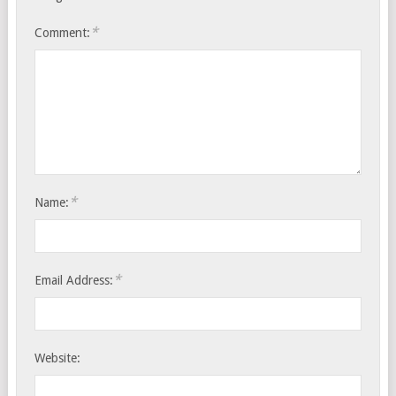
*
Comment:
*
Name:
*
Email Address:
Website: