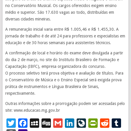
no Conservatório Musical. Os cargos oferecidos exigem ensino
médio e superior. São 17.630 vagas ao todo, distribuídas em
diversas cidades mineiras.
A remuneração inicial varia entre R$ 1.005,46 e R$ 1.455,30. A
jornada de trabalho é de até 24 para professores e especialistas em
educação e de 30 horas semanais para assistentes técnicos.
A confirmação de local e horário do exame deve divulgada a partir
do dia 2 de março, no site do Instituto Brasileiro de Formação e
Capacitação (IBFC), empresa organizadora do concurso.
O processo seletivo terá prova objetiva e avaliação de títulos. Para
o Conservatório de Música e o Ensino Especial será exigida prova
prática de instrumentos e Língua Brasileira de Sinais,
respectivamente.
Outras informações sobre a prorrogação podem ser acessadas pelo
site: www.educacao.mg.gov.br
Twitter
Facebook
MySpace
Digg
Gmail
LinkedIn
LiveJourna
PrintFr
Redd
T