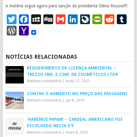
A matéria segue agora para sanção da presidenta Dilma Rousseff.
Twitter
Facebook
MySpace
Digg
Gmail
LinkedIn
LiveJourna
PrintFr
Redd
T
WordPress
Yahoo
Mail
NOTÍCIAS RELACIONADAS
REQUERIMENTO DE LICENÇA AMBIENTAL –
TREZZO IND. E COM. DE COSMÉTICOS LTDA
Nenhum comentário
|
maio 21, 2021
CONTRA O AUMENTO NO PREÇO DAS PASSAGENS
Nenhum comentário
|
jan 8, 2019
‘HABEMUS PAPAM’ – CARDEAL AMERICANO FOI
ESCOLHIDO NESTA 5ªF
Nenhum comentário
|
maio 8, 2025