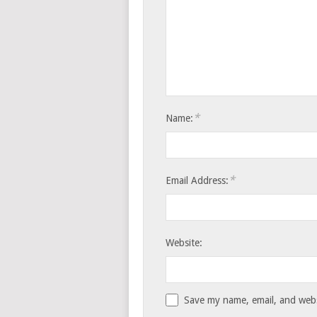
*
Name:
*
Email Address:
Website:
Save my name, email, and websi