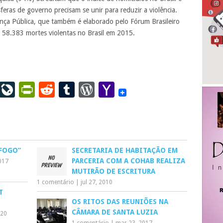
eras de governo precisam se unir para reduzir a violência.
nça Pública, que também é elaborado pelo Fórum Brasileiro
 58.383 mortes violentas no Brasil em 2015.
ail
LinkedIn
LiveJournal
PrintFriendly
Reddit
Tumblr
WordPress
Yahoo
Mail
 FOGO”
SECRETARIA DE HABITAÇÃO EM
PARCERIA COM A COHAB REALIZA
017
MUTIRÃO DE ESCRITURA
1 comentário
|
jul 27, 2010
T
OS RITOS DAS REUNIÕES NA
CÂMARA DE SANTA LUZIA
020