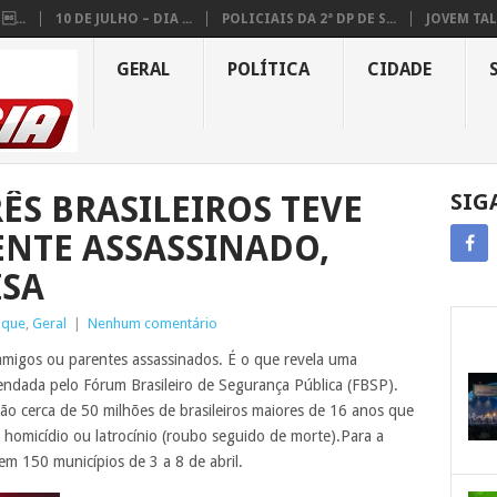
...
10 DE JULHO – DIA ...
POLICIAIS DA 2ª DP DE S...
JOVEM TAL
GERAL
POLÍTICA
CIDADE
ÊS BRASILEIROS TEVE
SIG
NTE ASSASSINADO,
ISA
aque
,
Geral
|
Nenhum comentário
 amigos ou parentes assassinados. É o que revela uma
endada pelo Fórum Brasileiro de Segurança Pública (FBSP).
ão cerca de 50 milhões de brasileiros maiores de 16 anos que
homicídio ou latrocínio (roubo seguido de morte).Para a
m 150 municípios de 3 a 8 de abril.