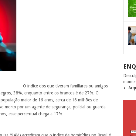
ENQ
Descul
momen
O índice dos que tiveram familiares ou amigos
Arq
 negros, 38%, enquanto entre os brancos é de 27%. O
população maior de 16 anos, cerca de 16 milhões de
ivo morto por um agente de segurança, policial ou guarda
anos, esse percentual chega a 17%.
isa (94%) acreditam que o índice de homicídios no Brasil é