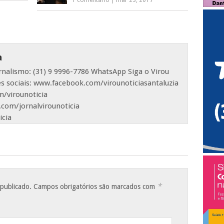
1 comentário
|
mar 23, 2017
a
ornalismo: (31) 9 9996-7786 WhatsApp Siga o Virou
es sociais: www.facebook.com/virounoticiasantaluzia
/virounoticia
com/jornalvirounoticia
icia
*
 publicado.
Campos obrigatórios são marcados com