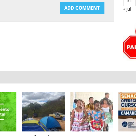
31
« jul