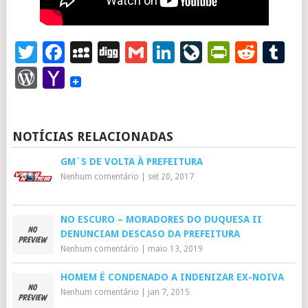
Twitter
Facebook
MySpace
Digg
Gmail
LinkedIn
LiveJourna
PrintFr
Redd
T
WordPress
Yahoo
Mail
NOTÍCIAS RELACIONADAS
GM´S DE VOLTA À PREFEITURA
Nenhum comentário
|
set 20, 2017
NO ESCURO – MORADORES DO DUQUESA II
DENUNCIAM DESCASO DA PREFEITURA
Nenhum comentário
|
maio 13, 2019
HOMEM É CONDENADO A INDENIZAR EX-NOIVA
Nenhum comentário
|
jan 7, 2015