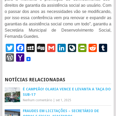
direitos de garantia da assistência social ao usuário. Com
o passar dos anos as necessidades vão se modificando,
por isso essa conferência vem pra renovar e expandir as
garantias da assistência social como um todo”, garantiu a
Secretária Municipal de Desenvolvimento Social,
Fernanda Guedes.
Twitter
Facebook
MySpace
Digg
Gmail
LinkedIn
LiveJourna
PrintFr
Redd
T
WordPress
Yahoo
Mail
NOTÍCIAS RELACIONADAS
É CAMPEÃO! OLARIA VENCE E LEVANTA A TAÇA DO
SUB-17
Nenhum comentário
|
set 1, 2025
FRAUDES EM LICITAÇÕES – SECRETÁRIO DE