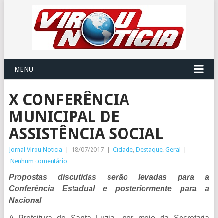
MENU
X CONFERÊNCIA
MUNICIPAL DE
ASSISTÊNCIA SOCIAL
Jornal Virou Notícia
|
18/07/2017
|
Cidade
,
Destaque
,
Geral
|
Nenhum comentário
P
ropostas discutidas
s
erão levadas para a
Conferência Estadual e posteriormente para a
Nacional
A Prefeitura de Santa Luzia, por meio da Secretaria