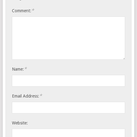
*
Comment:
*
Name:
*
Email Address:
Website: