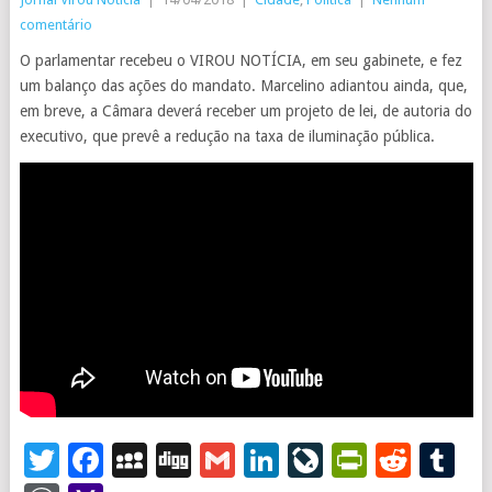
comentário
O parlamentar recebeu o VIROU NOTÍCIA, em seu gabinete, e fez
um balanço das ações do mandato. Marcelino adiantou ainda, que,
em breve, a Câmara deverá receber um projeto de lei, de autoria do
executivo, que prevê a redução na taxa de iluminação pública.
Twitter
Facebook
MySpace
Digg
Gmail
LinkedIn
LiveJourna
PrintFr
Redd
T