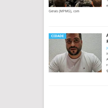
T
e
Gerais (MPMG), com
CIDADE
J
N
A
r
q
POSTS
NAVIGATION