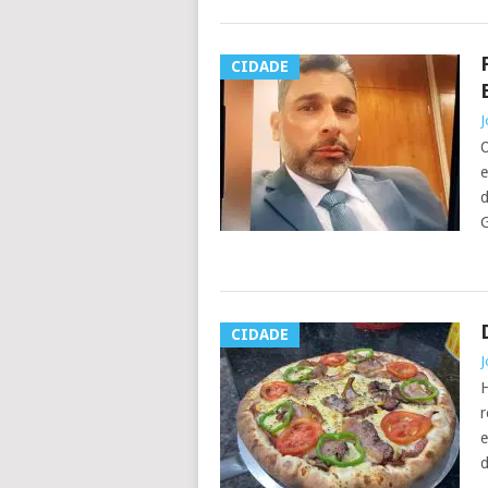
CIDADE
J
O
e
d
G
CIDADE
J
H
r
e
d