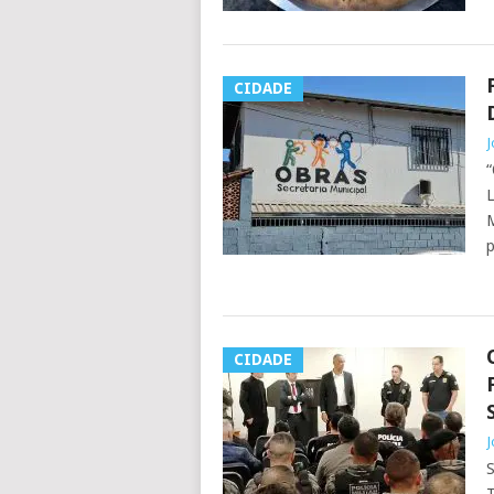
CIDADE
J
M
p
CIDADE
J
S