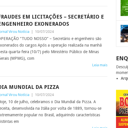
FRAUDES EM LICITAÇÕES – SECRETÁRIO E
ENGENHEIRO EXONERADOS
ornal Virou Notícia
|
10/07/2024
PERAÇÃO “TUDO NOSSO” – Secretário e engenheiro são
xonerados do cargos Após a operação realizada na manhã
esta quarta-feira (10/7) pelo Ministério Público de Minas
ENQ
erais (MPMG), com
Leia mais
Descul
momen
Arq
DIA MUNDIAL DA PIZZA
ornal Virou Notícia
|
10/07/2024
oje, 10 de julho, celebramos o Dia Mundial da Pizza. A
eceita, desenvolvida na Itália por volta de 1889, tornou-se
xtremamente popular no Brasil, adquirindo características
istintas em