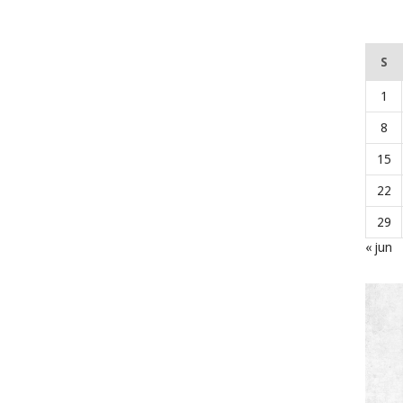
S
1
8
15
22
29
« jun