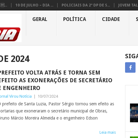
...
10 DE JULHO – DIA ...
POLICIAIS DA 2ª DP DE S...
JOVEM TAL
GERAL
POLÍTICA
CIDADE
SIG
DE 2024
PREFEITO VOLTA ATRÁS E TORNA SEM
EFEITO AS EXONERAÇÕES DE SECRETÁRIO
E ENGENHEIRO
ornal Virou Notícia
|
10/07/2024
 prefeito de Santa Luzia, Pastor Sérgio tornou sem efeito as
ortarias que exoneraram o secretário municipal de Obras,
runo Márcio Moreira Almeida e o engenheiro Edson
Leia mais