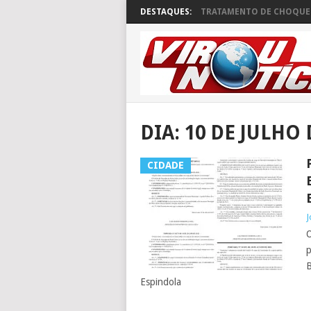
DESTAQUES:
TRATAMENTO DE CHOQUE 
DIA:
10 DE JULHO 
CIDADE
J
O
p
B
Espindola