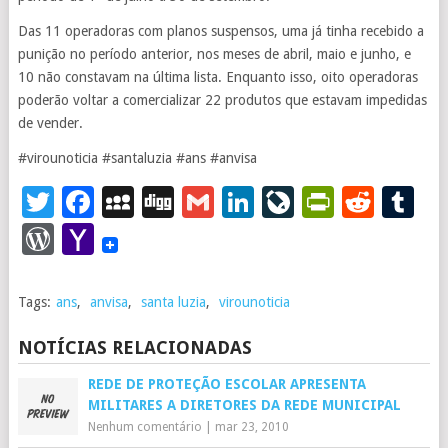
Das 11 operadoras com planos suspensos, uma já tinha recebido a
punição no período anterior, nos meses de abril, maio e junho, e
10 não constavam na última lista. Enquanto isso, oito operadoras
poderão voltar a comercializar 22 produtos que estavam impedidas
de vender.
#virounoticia #santaluzia #ans #anvisa
Twitter
Facebook
MySpace
Digg
Gmail
LinkedIn
LiveJourna
PrintFr
Redd
T
WordPress
Yahoo
Mail
Tags:
ans
,
anvisa
,
santa luzia
,
virounoticia
NOTÍCIAS RELACIONADAS
REDE DE PROTEÇÃO ESCOLAR APRESENTA
MILITARES A DIRETORES DA REDE MUNICIPAL
Nenhum comentário
|
mar 23, 2010