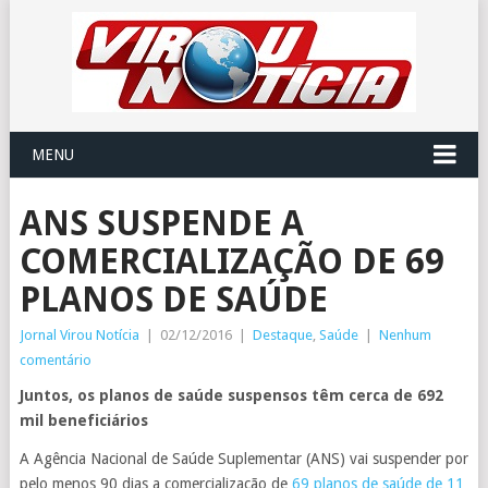
MENU
ANS SUSPENDE A
COMERCIALIZAÇÃO DE 69
PLANOS DE SAÚDE
Jornal Virou Notícia
|
02/12/2016
|
Destaque
,
Saúde
|
Nenhum
comentário
Juntos, os planos de saúde suspensos têm cerca de 692
mil beneficiários
A Agência Nacional de Saúde Suplementar (ANS) vai suspender por
pelo menos 90 dias a comercialização de
69 planos de saúde de 11