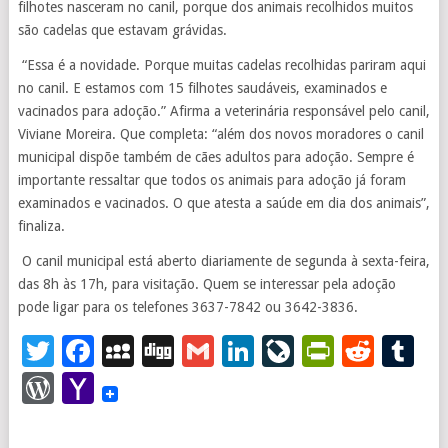
filhotes nasceram no canil, porque dos animais recolhidos muitos
são cadelas que estavam grávidas.
“Essa é a novidade. Porque muitas cadelas recolhidas pariram aqui
no canil. E estamos com 15 filhotes saudáveis, examinados e
vacinados para adoção.” Afirma a veterinária responsável pelo canil,
Viviane Moreira. Que completa: “além dos novos moradores o canil
municipal dispõe também de cães adultos para adoção. Sempre é
importante ressaltar que todos os animais para adoção já foram
examinados e vacinados. O que atesta a saúde em dia dos animais”,
finaliza.
O canil municipal está aberto diariamente de segunda à sexta-feira,
das 8h às 17h, para visitação. Quem se interessar pela adoção
pode ligar para os telefones 3637-7842 ou 3642-3836.
Twitter
Facebook
MySpace
Digg
Gmail
LinkedIn
LiveJourna
PrintFr
Redd
T
WordPress
Yahoo
Mail