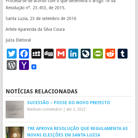
Proceda-se de acordo com o que determina o artigo 16 da
Resolução n°. 23.453, de 2015.
Santa Luzia, 23 de setembro de 2016
Arlete Aparecida da Silva Coura
Juíza Eleitoral
Twitter
Facebook
MySpace
Digg
Gmail
LinkedIn
LiveJourna
PrintFr
Redd
T
WordPress
Yahoo
Mail
NOTÍCIAS RELACIONADAS
SUCESSÃO – POSSE DO NOVO PREFEITO
Nenhum comentário
|
abr 2, 2022
TRE APROVA RESOLUÇÃO QUE REGULAMENTA AS
NOVAS ELEIÇÕES EM SANTA LUZIA