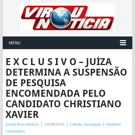
MENU
E X C L U S I V O – JUÍZA
DETERMINA A SUSPENSÃO
DE PESQUISA
ENCOMENDADA PELO
CANDIDATO CHRISTIANO
XAVIER
Jornal Virou Notícia
|
24/09/2016
|
Cidade
,
Destaque
|
Nenhum
comentário