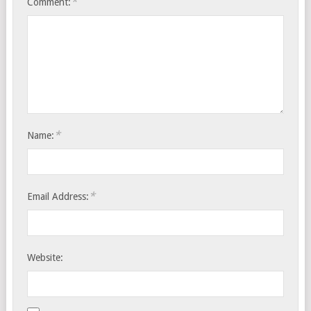
*
Comment:
*
Name:
*
Email Address:
Website: