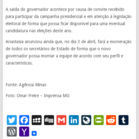
A saída do governador acontece por causa de convite recebido
para participar da campanha presidencial e em atenção à legislação
eleitoral de forma que possa ficar disponível para uma eventual
candidatura nas eleições deste ano.
Anastasia anunciou ainda que, no dia 3 de abril, fará a exoneração
de todos os secretários de Estado de forma que o novo
governador possa montar a equipe de acordo com seu perfil e
características.
Fonte: Agência Minas
Foto: Omar Freire – Imprensa MG
Twitter
Facebook
MySpace
Digg
Gmail
LinkedIn
LiveJourna
PrintFr
Redd
T
WordPress
Yahoo