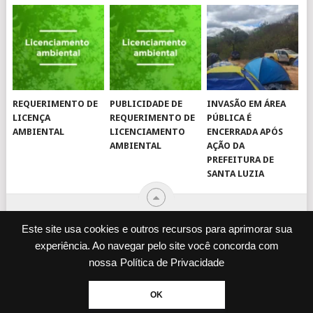
REQUERIMENTO DE
PUBLICIDADE DE
INVASÃO EM ÁREA
LICENÇA
REQUERIMENTO DE
PÚBLICA É
AMBIENTAL
LICENCIAMENTO
ENCERRADA APÓS
AMBIENTAL
AÇÃO DA
PREFEITURA DE
SANTA LUZIA
Este site usa cookies e outros recursos para aprimorar sua
experiência. Ao navegar pelo site você concorda com
© 2026
JORNAL VIROU NOTÍCIA
.
nossa
Política de Privacidade
DESENVOLVIDO POR
CAMINHOWEB
.
ENQUETES
JORNAL IMPRESSO
OK
POLÍTICA DE PRIVACIDADE
EXPEDIENTE