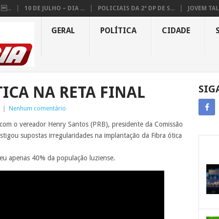
...
10 DE JULHO – DIA ...
POLICIAIS DA 2ª DP DE S...
JOVEM TAL
GERAL
POLÍTICA
CIDADE
TICA NA RETA FINAL
SIG
|
Nenhum comentário
 com o vereador Henry Santos (PRB), presidente da Comissão
stigou supostas irregularidades na implantação da Fibra ótica
deu apenas 40% da população luziense.