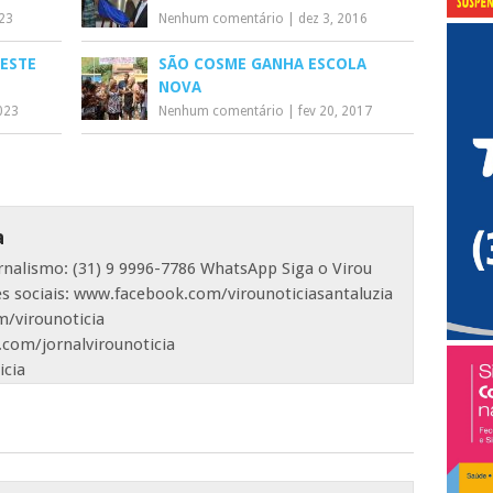
023
Nenhum comentário
|
dez 3, 2016
NESTE
SÃO COSME GANHA ESCOLA
NOVA
023
Nenhum comentário
|
fev 20, 2017
a
ornalismo: (31) 9 9996-7786 WhatsApp Siga o Virou
es sociais: www.facebook.com/virounoticiasantaluzia
/virounoticia
com/jornalvirounoticia
icia