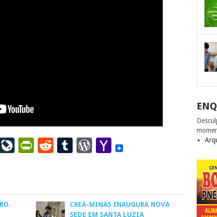
ENQ
Descul
momen
ail
LinkedIn
LiveJournal
PrintFriendly
Reddit
Tumblr
WordPress
Yahoo
Arq
Mail
RO.
CREA-MINAS INAUGURA NOVA
SEDE EM SANTA LUZIA