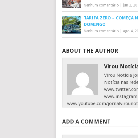
Nenhum comentário
|
jun 2, 2
TARIFA ZERO – COMEÇA 
DOMINGO
Nenhum comentário
|
ago 4, 2
ABOUT THE AUTHOR
Virou Notíci
Virou Notícia J
Notícia nas red
www.twitter.com
www.instagram.
www.youtube.com/jornalvirounot
ADD A COMMENT