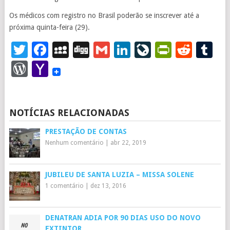
Os médicos com registro no Brasil poderão se inscrever até a
próxima quinta-feira (29).
Twitter
Facebook
MySpace
Digg
Gmail
LinkedIn
LiveJourna
PrintFr
Redd
T
WordPress
Yahoo
Mail
NOTÍCIAS RELACIONADAS
PRESTAÇÃO DE CONTAS
Nenhum comentário
|
abr 22, 2019
JUBILEU DE SANTA LUZIA – MISSA SOLENE
1 comentário
|
dez 13, 2016
DENATRAN ADIA POR 90 DIAS USO DO NOVO
EXTINTOR