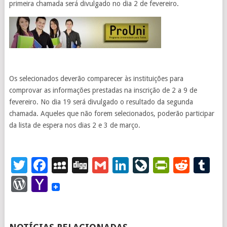
primeira chamada será divulgado no dia 2 de fevereiro.
Os selecionados deverão comparecer às instituições para
comprovar as informações prestadas na inscrição de 2 a 9 de
fevereiro. No dia 19 será divulgado o resultado da segunda
chamada. Aqueles que não forem selecionados, poderão participar
da lista de espera nos dias 2 e 3 de março.
Twitter
Facebook
MySpace
Digg
Gmail
LinkedIn
LiveJourna
PrintFr
Redd
T
WordPress
Yahoo
Mail