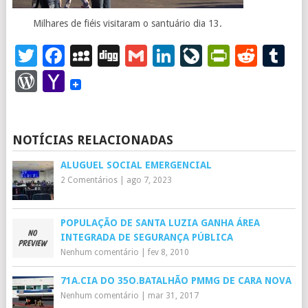
Milhares de fiéis visitaram o santuário dia 13.
Twitter
Facebook
MySpace
Digg
Gmail
LinkedIn
LiveJourna
PrintFr
Redd
T
WordPress
Yahoo
Mail
NOTÍCIAS RELACIONADAS
ALUGUEL SOCIAL EMERGENCIAL
2 Comentários
|
ago 7, 2023
POPULAÇÃO DE SANTA LUZIA GANHA ÁREA
INTEGRADA DE SEGURANÇA PÚBLICA
Nenhum comentário
|
fev 8, 2010
71A.CIA DO 35O.BATALHÃO PMMG DE CARA NOVA
Nenhum comentário
|
mar 31, 2017