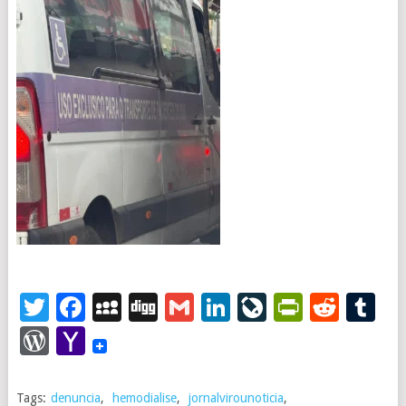
Twitter
Facebook
MySpace
Digg
Gmail
LinkedIn
LiveJourna
PrintFr
Redd
T
WordPress
Yahoo
Mail
Tags:
denuncia
,
hemodialise
,
jornalvirounoticia
,